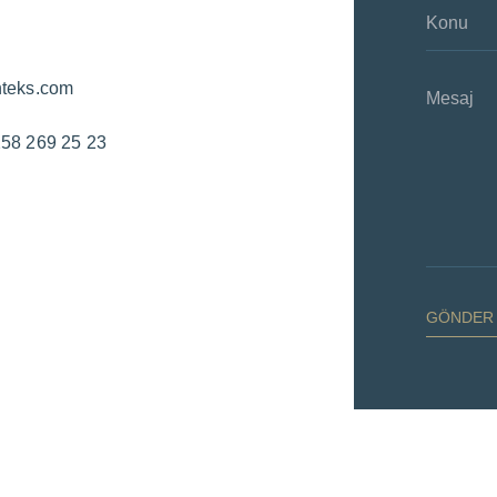
Konu
nteks.com
Mesaj
258 269 25 23
GÖNDER