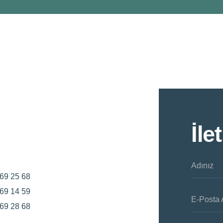
İle
Adınız
69 25 68
69 14 59
E-Posta 
69 28 68