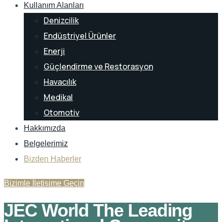
Kullanım Alanları
Denizcilik
Endüstriyel Ürünler
Enerji
Güçlendirme ve Restorasyon
Havacılık
Medikal
Otomotiv
Hakkımızda
Belgelerimiz
Bizden Haberler
Bizimle İletişime Geçin
JEC World The Leading